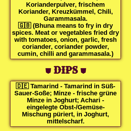
Korianderpulver, frischem
Koriander, Kreuzkümmel, Chili,
Garammasala.
🇬🇧 (Bhuna means to fry in dry
spices. Meat or vegetables fried dry
with tomatoes, onion, garlic, fresh
coriander, coriander powder,
cumin, chilli and garammasala.)
⛊
DIPS
⛊
🇩🇪 Tamarind - Tamarind in Süß-
Sauer-Soße; Minze - frische grüne
Minze in Joghurt; Achari -
eingelegte Obst-/Gemüse-
Mischung püriert, in Joghurt,
mittelscharf.