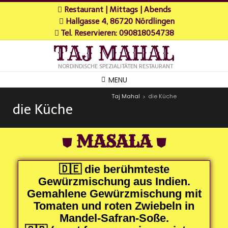
Restaurant | Mittags | Abends
Hallgasse 4, 86720 Nördlingen
Tel. Reservieren: 090818054738
TAJ MAHAL
NORDINDISCHE SPEZIALITÄTEN RESTAURANT
MENU
Taj Mahal
die Küche
>
die Küche
⛊
MASALA
⛊
🇩🇪 die berühmteste
Gewürzmischung aus Indien.
Gemahlene Gewürzmischung mit
Tomaten und roten Zwiebeln in
Mandel-Safran-Soße.