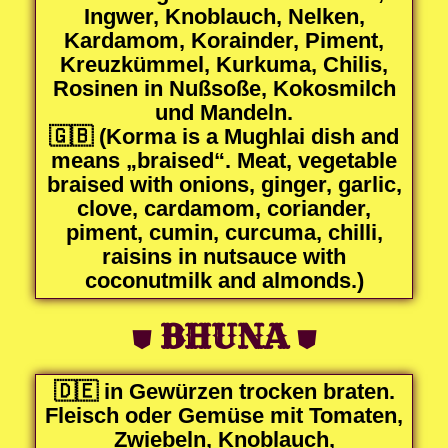
Ingwer, Knoblauch, Nelken,
Kardamom, Korainder, Piment,
Kreuzkümmel, Kurkuma, Chilis,
Rosinen in Nußsoße, Kokosmilch
und Mandeln.
🇬🇧 (Korma is a Mughlai dish and
means „braised“. Meat, vegetable
braised with onions, ginger, garlic,
clove, cardamom, coriander,
piment, cumin, curcuma, chilli,
raisins in nutsauce with
coconutmilk and almonds.)
⛊
BHUNA
⛊
🇩🇪 in Gewürzen trocken braten.
Fleisch oder Gemüse mit Tomaten,
Zwiebeln, Knoblauch,