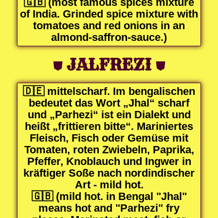
🇬🇧 (most famous spices mixture
of India. Grinded spice mixture with
tomatoes and red onions in an
almond-saffron-sauce.)
⛊
JALFREZI
⛊
🇩🇪 mittelscharf. Im bengalischen
bedeutet das Wort „Jhal“ scharf
und „Parhezi“ ist ein Dialekt und
heißt „frittieren bitte“. Mariniertes
Fleisch, Fisch oder Gemüse mit
Tomaten, roten Zwiebeln, Paprika,
Pfeffer, Knoblauch und Ingwer in
kräftiger Soße nach nordindischer
Art - mild hot.
🇬🇧 (mild hot. in Bengal "Jhal"
means hot and "Parhezi" fry