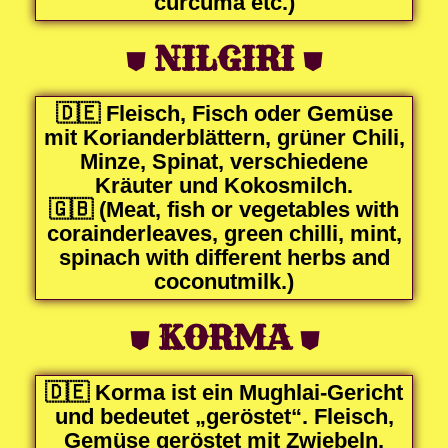
curcuma etc.)
⛊
NILGIRI
⛊
🇩🇪 Fleisch, Fisch oder Gemüse
mit Korianderblättern, grüner Chili,
Minze, Spinat, verschiedene
Kräuter und Kokosmilch.
🇬🇧 (Meat, fish or vegetables with
corainderleaves, green chilli, mint,
spinach with different herbs and
coconutmilk.)
⛊
KORMA
⛊
🇩🇪 Korma ist ein Mughlai-Gericht
und bedeutet „geröstet“. Fleisch,
Gemüse geröstet mit Zwiebeln,