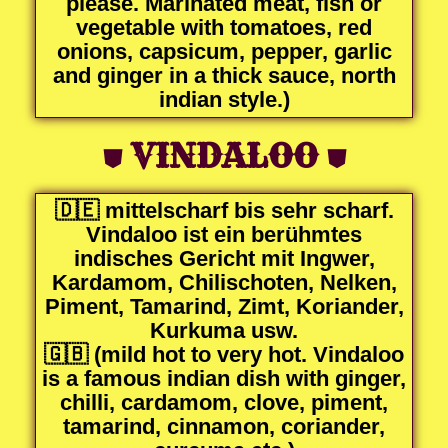
please. Marinated meat, fish or
vegetable with tomatoes, red
onions, capsicum, pepper, garlic
and ginger in a thick sauce, north
indian style.)
⛊
VINDALOO
⛊
🇩🇪 mittelscharf bis sehr scharf.
Vindaloo ist ein berühmtes
indisches Gericht mit Ingwer,
Kardamom, Chilischoten, Nelken,
Piment, Tamarind, Zimt, Koriander,
Kurkuma usw.
🇬🇧 (mild hot to very hot. Vindaloo
is a famous indian dish with ginger,
chilli, cardamom, clove, piment,
tamarind, cinnamon, coriander,